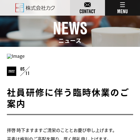
NEWS
ニュース
05
2022
11
社員研修に伴う臨時休業のご
案内
拝啓 時下ますますご清栄のこととお慶び申し上げます。
平素は格別のご高配を賜り、厚く御礼申し上げます。